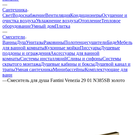
—
Сантехника
Свет
Водоснабжение
Вентиляция
Кондиционеры
Осушение и
очистка воздуха
Увлажнение воздуха
Отопление
Тепловое
оборудование
Умный дом
Плитка
—
Смесители
Ванны
Душ
Унитазы
Раковины
Полотенцесушители
Биде
Мебель
для ванной комнаты
Кухонные мойки
Писсуары
Душевые
поддоны и ограждения
Аксессуары для ванной
комнаты
Системы инсталляций
Сливы и сифоны
Системы
скрытого монтажа
Душевые кабины и боксы
Душевой канал и
трапы
Умная сантехника
Минибассейны
Комплектующие для
ванн
—
Смеситель для душа Fantini Venezia 29 01 N385SB золото