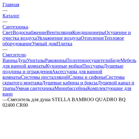
Главная
—
Каталог
—
Сантехника
Свет
Водоснабжение
Вентиляция
Кондиционеры
Осушение и
очистка воздуха
Увлажнение воздуха
Отопление
Тепловое
оборудование
Умный дом
Плитка
—
Смесители
Ванны
Душ
Унитазы
Раковины
Полотенцесушители
Биде
Мебель
для ванной комнаты
Кухонные мойки
Писсуары
Душевые
поддоны и ограждения
Аксессуары для ванной
комнаты
Системы инсталляций
Сливы и сифоны
Системы
скрытого монтажа
Душевые кабины и боксы
Душевой канал и
трапы
Умная сантехника
Минибассейны
Комплектующие для
ванн
—
Смеситель для душа STELLA BAMBOO QUADRO BQ
02400 CR00