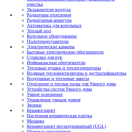
очистка
Увлажнители воздуха
Радиаторы отопления
Радиаторная арматура
Автоматика для котельных
Теплый пол
Котельное оборудование
Полотенцесушители
Электрические камины
Бытовые электрические обогреватели
Сушилки для рук
Инфракрасные обогреватели
Тепловые пушки и теплогенераторы
Водяные тепловентиляторы и дестратификаторы
Воздушные и тепловые завесы
Отопление и теплые полы для Умного дома
Устройства систем Умного дома
Умное освещение
Управление умным домом
Звонки
Керамогранит
Настенная керамическая плитка
Мозаика
Керамогранит неглазурованный (UGL)
Шовные заполнители