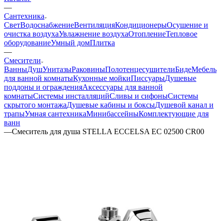
—
Сантехника
Свет
Водоснабжение
Вентиляция
Кондиционеры
Осушение и
очистка воздуха
Увлажнение воздуха
Отопление
Тепловое
оборудование
Умный дом
Плитка
—
Смесители
Ванны
Душ
Унитазы
Раковины
Полотенцесушители
Биде
Мебель
для ванной комнаты
Кухонные мойки
Писсуары
Душевые
поддоны и ограждения
Аксессуары для ванной
комнаты
Системы инсталляций
Сливы и сифоны
Системы
скрытого монтажа
Душевые кабины и боксы
Душевой канал и
трапы
Умная сантехника
Минибассейны
Комплектующие для
ванн
—
Смеситель для душа STELLA ECCELSA EC 02500 CR00