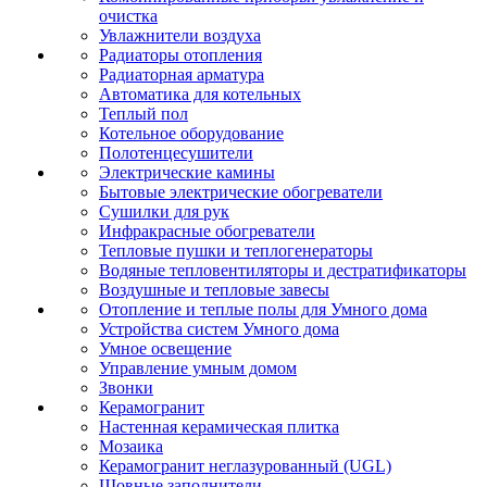
очистка
Увлажнители воздуха
Радиаторы отопления
Радиаторная арматура
Автоматика для котельных
Теплый пол
Котельное оборудование
Полотенцесушители
Электрические камины
Бытовые электрические обогреватели
Сушилки для рук
Инфракрасные обогреватели
Тепловые пушки и теплогенераторы
Водяные тепловентиляторы и дестратификаторы
Воздушные и тепловые завесы
Отопление и теплые полы для Умного дома
Устройства систем Умного дома
Умное освещение
Управление умным домом
Звонки
Керамогранит
Настенная керамическая плитка
Мозаика
Керамогранит неглазурованный (UGL)
Шовные заполнители