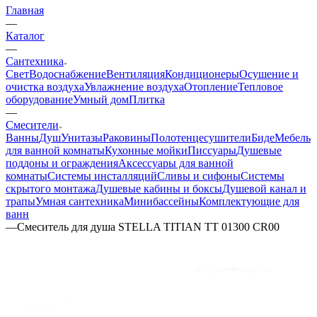
Главная
—
Каталог
—
Сантехника
Свет
Водоснабжение
Вентиляция
Кондиционеры
Осушение и
очистка воздуха
Увлажнение воздуха
Отопление
Тепловое
оборудование
Умный дом
Плитка
—
Смесители
Ванны
Душ
Унитазы
Раковины
Полотенцесушители
Биде
Мебель
для ванной комнаты
Кухонные мойки
Писсуары
Душевые
поддоны и ограждения
Аксессуары для ванной
комнаты
Системы инсталляций
Сливы и сифоны
Системы
скрытого монтажа
Душевые кабины и боксы
Душевой канал и
трапы
Умная сантехника
Минибассейны
Комплектующие для
ванн
—
Смеситель для душа STELLA TITIAN TT 01300 CR00