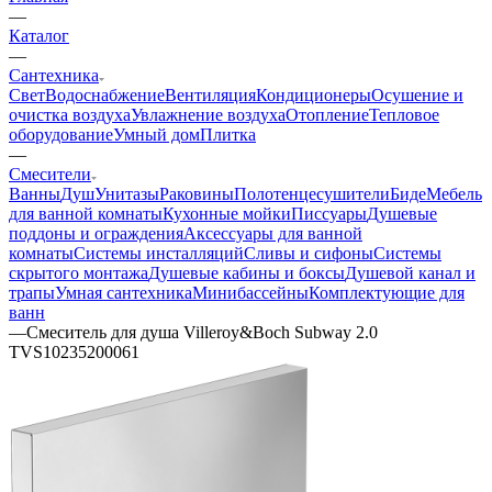
—
Каталог
—
Сантехника
Свет
Водоснабжение
Вентиляция
Кондиционеры
Осушение и
очистка воздуха
Увлажнение воздуха
Отопление
Тепловое
оборудование
Умный дом
Плитка
—
Смесители
Ванны
Душ
Унитазы
Раковины
Полотенцесушители
Биде
Мебель
для ванной комнаты
Кухонные мойки
Писсуары
Душевые
поддоны и ограждения
Аксессуары для ванной
комнаты
Системы инсталляций
Сливы и сифоны
Системы
скрытого монтажа
Душевые кабины и боксы
Душевой канал и
трапы
Умная сантехника
Минибассейны
Комплектующие для
ванн
—
Смеситель для душа Villeroy&Boch Subway 2.0
TVS10235200061