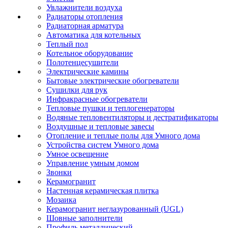
Увлажнители воздуха
Радиаторы отопления
Радиаторная арматура
Автоматика для котельных
Теплый пол
Котельное оборудование
Полотенцесушители
Электрические камины
Бытовые электрические обогреватели
Сушилки для рук
Инфракрасные обогреватели
Тепловые пушки и теплогенераторы
Водяные тепловентиляторы и дестратификаторы
Воздушные и тепловые завесы
Отопление и теплые полы для Умного дома
Устройства систем Умного дома
Умное освещение
Управление умным домом
Звонки
Керамогранит
Настенная керамическая плитка
Мозаика
Керамогранит неглазурованный (UGL)
Шовные заполнители
Профиль металлический