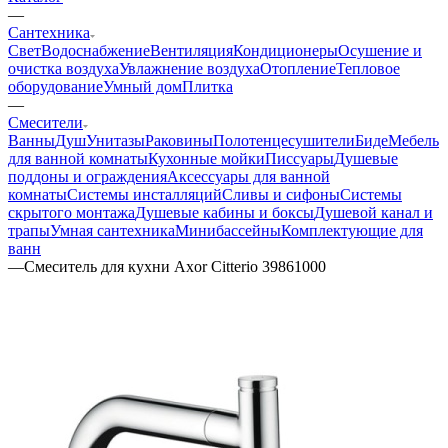
—
Сантехника
Свет
Водоснабжение
Вентиляция
Кондиционеры
Осушение и
очистка воздуха
Увлажнение воздуха
Отопление
Тепловое
оборудование
Умный дом
Плитка
—
Смесители
Ванны
Душ
Унитазы
Раковины
Полотенцесушители
Биде
Мебель
для ванной комнаты
Кухонные мойки
Писсуары
Душевые
поддоны и ограждения
Аксессуары для ванной
комнаты
Системы инсталляций
Сливы и сифоны
Системы
скрытого монтажа
Душевые кабины и боксы
Душевой канал и
трапы
Умная сантехника
Минибассейны
Комплектующие для
ванн
—
Смеситель для кухни Axor Citterio 39861000