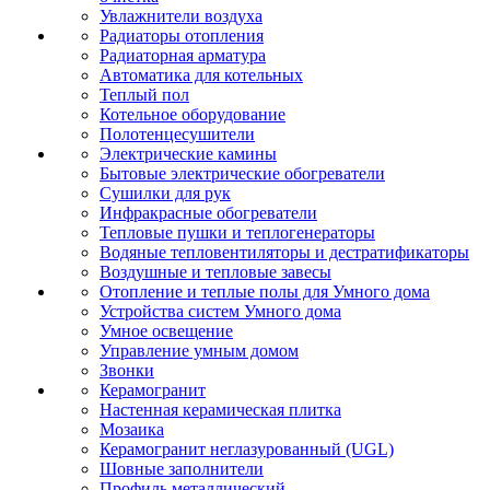
Увлажнители воздуха
Радиаторы отопления
Радиаторная арматура
Автоматика для котельных
Теплый пол
Котельное оборудование
Полотенцесушители
Электрические камины
Бытовые электрические обогреватели
Сушилки для рук
Инфракрасные обогреватели
Тепловые пушки и теплогенераторы
Водяные тепловентиляторы и дестратификаторы
Воздушные и тепловые завесы
Отопление и теплые полы для Умного дома
Устройства систем Умного дома
Умное освещение
Управление умным домом
Звонки
Керамогранит
Настенная керамическая плитка
Мозаика
Керамогранит неглазурованный (UGL)
Шовные заполнители
Профиль металлический