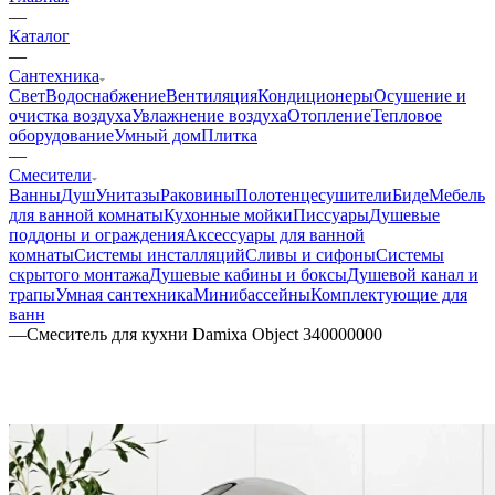
—
Каталог
—
Сантехника
Свет
Водоснабжение
Вентиляция
Кондиционеры
Осушение и
очистка воздуха
Увлажнение воздуха
Отопление
Тепловое
оборудование
Умный дом
Плитка
—
Смесители
Ванны
Душ
Унитазы
Раковины
Полотенцесушители
Биде
Мебель
для ванной комнаты
Кухонные мойки
Писсуары
Душевые
поддоны и ограждения
Аксессуары для ванной
комнаты
Системы инсталляций
Сливы и сифоны
Системы
скрытого монтажа
Душевые кабины и боксы
Душевой канал и
трапы
Умная сантехника
Минибассейны
Комплектующие для
ванн
—
Смеситель для кухни Damixa Object 340000000