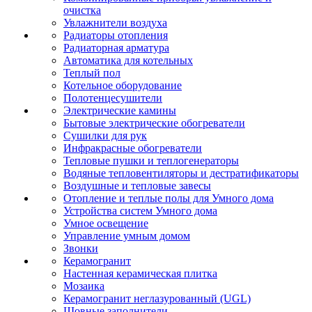
очистка
Увлажнители воздуха
Радиаторы отопления
Радиаторная арматура
Автоматика для котельных
Теплый пол
Котельное оборудование
Полотенцесушители
Электрические камины
Бытовые электрические обогреватели
Сушилки для рук
Инфракрасные обогреватели
Тепловые пушки и теплогенераторы
Водяные тепловентиляторы и дестратификаторы
Воздушные и тепловые завесы
Отопление и теплые полы для Умного дома
Устройства систем Умного дома
Умное освещение
Управление умным домом
Звонки
Керамогранит
Настенная керамическая плитка
Мозаика
Керамогранит неглазурованный (UGL)
Шовные заполнители