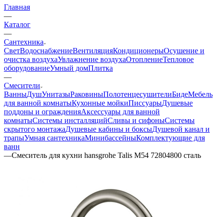
Главная
—
Каталог
—
Сантехника
Свет
Водоснабжение
Вентиляция
Кондиционеры
Осушение и
очистка воздуха
Увлажнение воздуха
Отопление
Тепловое
оборудование
Умный дом
Плитка
—
Смесители
Ванны
Душ
Унитазы
Раковины
Полотенцесушители
Биде
Мебель
для ванной комнаты
Кухонные мойки
Писсуары
Душевые
поддоны и ограждения
Аксессуары для ванной
комнаты
Системы инсталляций
Сливы и сифоны
Системы
скрытого монтажа
Душевые кабины и боксы
Душевой канал и
трапы
Умная сантехника
Минибассейны
Комплектующие для
ванн
—
Смеситель для кухни hansgrohe Talis M54 72804800 сталь