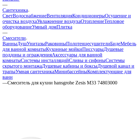
—
Сантехника
Свет
Водоснабжение
Вентиляция
Кондиционеры
Осушение и
очистка воздуха
Увлажнение воздуха
Отопление
Тепловое
оборудование
Умный дом
Плитка
—
Смесители
Ванны
Душ
Унитазы
Раковины
Полотенцесушители
Биде
Мебель
для ванной комнаты
Кухонные мойки
Писсуары
Душевые
поддоны и ограждения
Аксессуары для ванной
комнаты
Системы инсталляций
Сливы и сифоны
Системы
скрытого монтажа
Душевые кабины и боксы
Душевой канал и
трапы
Умная сантехника
Минибассейны
Комплектующие для
ванн
—
Смеситель для кухни hansgrohe Zesis M33 74803000