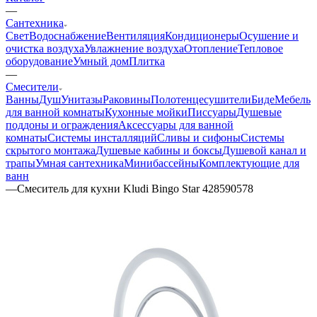
—
Сантехника
Свет
Водоснабжение
Вентиляция
Кондиционеры
Осушение и
очистка воздуха
Увлажнение воздуха
Отопление
Тепловое
оборудование
Умный дом
Плитка
—
Смесители
Ванны
Душ
Унитазы
Раковины
Полотенцесушители
Биде
Мебель
для ванной комнаты
Кухонные мойки
Писсуары
Душевые
поддоны и ограждения
Аксессуары для ванной
комнаты
Системы инсталляций
Сливы и сифоны
Системы
скрытого монтажа
Душевые кабины и боксы
Душевой канал и
трапы
Умная сантехника
Минибассейны
Комплектующие для
ванн
—
Смеситель для кухни Kludi Bingo Star 428590578