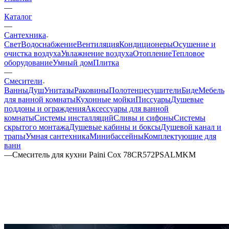
—
Каталог
—
Сантехника
Свет
Водоснабжение
Вентиляция
Кондиционеры
Осушение и
очистка воздуха
Увлажнение воздуха
Отопление
Тепловое
оборудование
Умный дом
Плитка
—
Смесители
Ванны
Душ
Унитазы
Раковины
Полотенцесушители
Биде
Мебель
для ванной комнаты
Кухонные мойки
Писсуары
Душевые
поддоны и ограждения
Аксессуары для ванной
комнаты
Системы инсталляций
Сливы и сифоны
Системы
скрытого монтажа
Душевые кабины и боксы
Душевой канал и
трапы
Умная сантехника
Минибассейны
Комплектующие для
ванн
—
Смеситель для кухни Paini Cox 78CR572PSALMKM