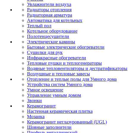
Увлажнители воздуха
Радиаторы отопления
Радиаторная арматура
Автоматика для котельных
Теплый пол
Котельное оборудование
Полотенцесушители
Электрические камины
Бытовые электрические обогреватели
Сушилки для рук
Инфракрасные обогреватели
Тепловые пушки и теплогенераторы
Водяные тепловентиляторы и дестратификаторы
Воздушные и тепловые завесы
Отопление и теплые полы для Умного дома
Устройства систем Умного дома
Умное освещение
Управление умным домом
Звонки
Керамогранит
Настенная керамическая плитка
Мозаика
Керамогранит неглазурованный (UGL)
Шовные заполнители
Профиль металлический