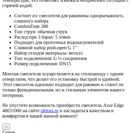
температуры, что позволяет избежать неприятных ситуаций с
горячей водой.
Состоит из: смесителя для раковины однорычажного,
сливного набора
ComfortZone 280
Тип струи: обычная струя
Расход при 3 барах: 5 л/мин
Подходит для проточных водонагревателей
Сливной набор push-open G 1"
Набор отходов материала: металл
Тип подключения: G ½ соединения
Размер подключения: DN15
Монтаж смесителя осуществляется на столешницу с одним
отверстием, что делает его установку быстрой и удобной.
Этот смеситель идеально подходит для раковин и станет не
только функциональным, но и стильным элементом вашего
интерьера.
Не упустите возможность приобрести смеситель Axor Edge
46031000 на сайте
pletora.ru
и насладиться качеством и
комфортом в вашей ванной комнате!
Серия