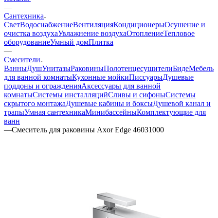
—
Сантехника
Свет
Водоснабжение
Вентиляция
Кондиционеры
Осушение и
очистка воздуха
Увлажнение воздуха
Отопление
Тепловое
оборудование
Умный дом
Плитка
—
Смесители
Ванны
Душ
Унитазы
Раковины
Полотенцесушители
Биде
Мебель
для ванной комнаты
Кухонные мойки
Писсуары
Душевые
поддоны и ограждения
Аксессуары для ванной
комнаты
Системы инсталляций
Сливы и сифоны
Системы
скрытого монтажа
Душевые кабины и боксы
Душевой канал и
трапы
Умная сантехника
Минибассейны
Комплектующие для
ванн
—
Смеситель для раковины Axor Edge 46031000