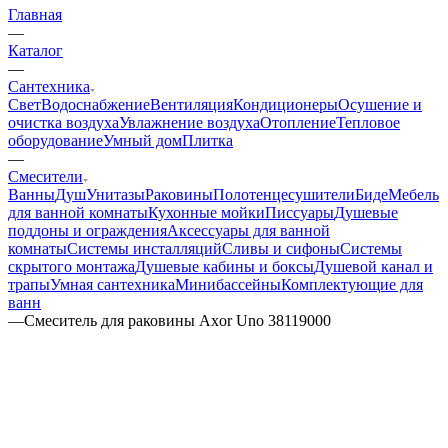
Главная
—
Каталог
—
Сантехника
Свет
Водоснабжение
Вентиляция
Кондиционеры
Осушение и
очистка воздуха
Увлажнение воздуха
Отопление
Тепловое
оборудование
Умный дом
Плитка
—
Смесители
Ванны
Душ
Унитазы
Раковины
Полотенцесушители
Биде
Мебель
для ванной комнаты
Кухонные мойки
Писсуары
Душевые
поддоны и ограждения
Аксессуары для ванной
комнаты
Системы инсталляций
Сливы и сифоны
Системы
скрытого монтажа
Душевые кабины и боксы
Душевой канал и
трапы
Умная сантехника
Минибассейны
Комплектующие для
ванн
—
Смеситель для раковины Axor Uno 38119000