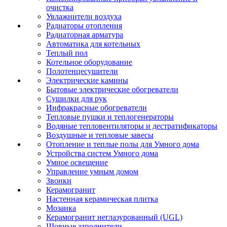
очистка
Увлажнители воздуха
Радиаторы отопления
Радиаторная арматура
Автоматика для котельных
Теплый пол
Котельное оборудование
Полотенцесушители
Электрические камины
Бытовые электрические обогреватели
Сушилки для рук
Инфракрасные обогреватели
Тепловые пушки и теплогенераторы
Водяные тепловентиляторы и дестратификаторы
Воздушные и тепловые завесы
Отопление и теплые полы для Умного дома
Устройства систем Умного дома
Умное освещение
Управление умным домом
Звонки
Керамогранит
Настенная керамическая плитка
Мозаика
Керамогранит неглазурованный (UGL)
Шовные заполнители