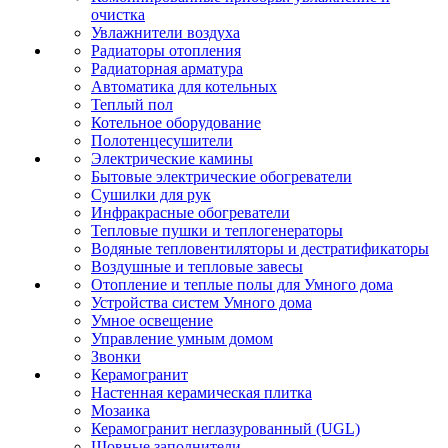
очистка
Увлажнители воздуха
Радиаторы отопления
Радиаторная арматура
Автоматика для котельных
Теплый пол
Котельное оборудование
Полотенцесушители
Электрические камины
Бытовые электрические обогреватели
Сушилки для рук
Инфракрасные обогреватели
Тепловые пушки и теплогенераторы
Водяные тепловентиляторы и дестратификаторы
Воздушные и тепловые завесы
Отопление и теплые полы для Умного дома
Устройства систем Умного дома
Умное освещение
Управление умным домом
Звонки
Керамогранит
Настенная керамическая плитка
Мозаика
Керамогранит неглазурованный (UGL)
Шовные заполнители