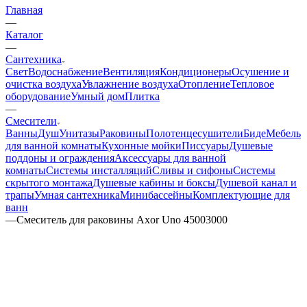
Главная
—
Каталог
—
Сантехника
Свет
Водоснабжение
Вентиляция
Кондиционеры
Осушение и
очистка воздуха
Увлажнение воздуха
Отопление
Тепловое
оборудование
Умный дом
Плитка
—
Смесители
Ванны
Душ
Унитазы
Раковины
Полотенцесушители
Биде
Мебель
для ванной комнаты
Кухонные мойки
Писсуары
Душевые
поддоны и ограждения
Аксессуары для ванной
комнаты
Системы инсталляций
Сливы и сифоны
Системы
скрытого монтажа
Душевые кабины и боксы
Душевой канал и
трапы
Умная сантехника
Минибассейны
Комплектующие для
ванн
—
Смеситель для раковины Axor Uno 45003000