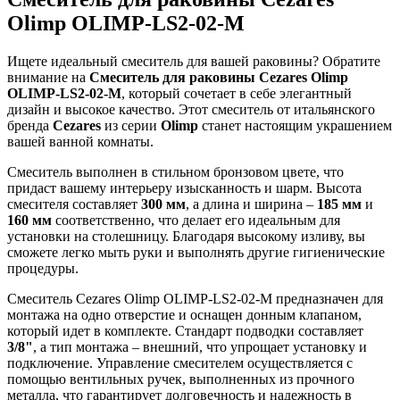
Olimp OLIMP-LS2-02-M
Ищете идеальный смеситель для вашей раковины? Обратите
внимание на
Смеситель для раковины Cezares Olimp
OLIMP-LS2-02-M
, который сочетает в себе элегантный
дизайн и высокое качество. Этот смеситель от итальянского
бренда
Cezares
из серии
Olimp
станет настоящим украшением
вашей ванной комнаты.
Смеситель выполнен в стильном бронзовом цвете, что
придаст вашему интерьеру изысканность и шарм. Высота
смесителя составляет
300 мм
, а длина и ширина –
185 мм
и
160 мм
соответственно, что делает его идеальным для
установки на столешницу. Благодаря высокому изливу, вы
сможете легко мыть руки и выполнять другие гигиенические
процедуры.
Смеситель Cezares Olimp OLIMP-LS2-02-M предназначен для
монтажа на одно отверстие и оснащен донным клапаном,
который идет в комплекте. Стандарт подводки составляет
3/8"
, а тип монтажа – внешний, что упрощает установку и
подключение. Управление смесителем осуществляется с
помощью вентильных ручек, выполненных из прочного
металла, что гарантирует долговечность и надежность в