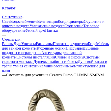
—
Каталог
—
Сантехника
Свет
Водоснабжение
Вентиляция
Кондиционеры
Осушение и
очистка воздуха
Увлажнение воздуха
Отопление
Тепловое
оборудование
Умный дом
Плитка
—
Смесители
Ванны
Душ
Унитазы
Раковины
Полотенцесушители
Биде
Мебель
для ванной комнаты
Кухонные мойки
Писсуары
Душевые
поддоны и ограждения
Аксессуары для ванной
комнаты
Системы инсталляций
Сливы и сифоны
Системы
скрытого монтажа
Душевые кабины и боксы
Душевой канал и
трапы
Умная сантехника
Минибассейны
Комплектующие для
ванн
—
Смеситель для раковины Cezares Olimp OLIMP-LS2-02-M