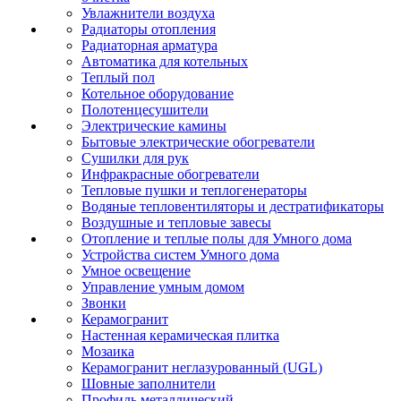
Увлажнители воздуха
Радиаторы отопления
Радиаторная арматура
Автоматика для котельных
Теплый пол
Котельное оборудование
Полотенцесушители
Электрические камины
Бытовые электрические обогреватели
Сушилки для рук
Инфракрасные обогреватели
Тепловые пушки и теплогенераторы
Водяные тепловентиляторы и дестратификаторы
Воздушные и тепловые завесы
Отопление и теплые полы для Умного дома
Устройства систем Умного дома
Умное освещение
Управление умным домом
Звонки
Керамогранит
Настенная керамическая плитка
Мозаика
Керамогранит неглазурованный (UGL)
Шовные заполнители
Профиль металлический