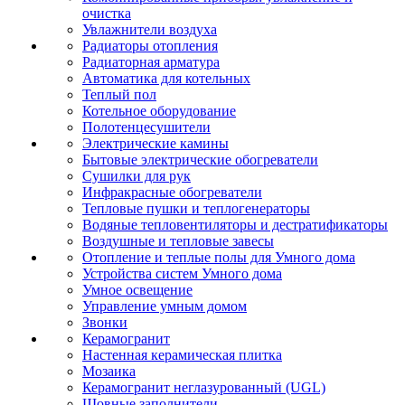
очистка
Увлажнители воздуха
Радиаторы отопления
Радиаторная арматура
Автоматика для котельных
Теплый пол
Котельное оборудование
Полотенцесушители
Электрические камины
Бытовые электрические обогреватели
Сушилки для рук
Инфракрасные обогреватели
Тепловые пушки и теплогенераторы
Водяные тепловентиляторы и дестратификаторы
Воздушные и тепловые завесы
Отопление и теплые полы для Умного дома
Устройства систем Умного дома
Умное освещение
Управление умным домом
Звонки
Керамогранит
Настенная керамическая плитка
Мозаика
Керамогранит неглазурованный (UGL)
Шовные заполнители