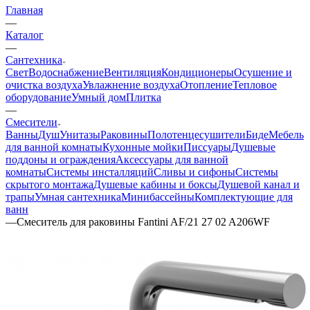
Главная
—
Каталог
—
Сантехника
Свет
Водоснабжение
Вентиляция
Кондиционеры
Осушение и
очистка воздуха
Увлажнение воздуха
Отопление
Тепловое
оборудование
Умный дом
Плитка
—
Смесители
Ванны
Душ
Унитазы
Раковины
Полотенцесушители
Биде
Мебель
для ванной комнаты
Кухонные мойки
Писсуары
Душевые
поддоны и ограждения
Аксессуары для ванной
комнаты
Системы инсталляций
Сливы и сифоны
Системы
скрытого монтажа
Душевые кабины и боксы
Душевой канал и
трапы
Умная сантехника
Минибассейны
Комплектующие для
ванн
—
Смеситель для раковины Fantini AF/21 27 02 A206WF