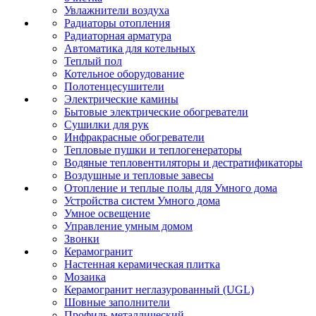
Увлажнители воздуха
Радиаторы отопления
Радиаторная арматура
Автоматика для котельных
Теплый пол
Котельное оборудование
Полотенцесушители
Электрические камины
Бытовые электрические обогреватели
Сушилки для рук
Инфракрасные обогреватели
Тепловые пушки и теплогенераторы
Водяные тепловентиляторы и дестратификаторы
Воздушные и тепловые завесы
Отопление и теплые полы для Умного дома
Устройства систем Умного дома
Умное освещение
Управление умным домом
Звонки
Керамогранит
Настенная керамическая плитка
Мозаика
Керамогранит неглазурованный (UGL)
Шовные заполнители
Профиль металлический