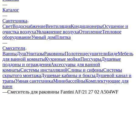
—
Каталог
—
Сантехника
Свет
Водоснабжение
Вентиляция
Кондиционеры
Осушение и
очистка воздуха
Увлажнение воздуха
Отопление
Тепловое
оборудование
Умный дом
Плитка
—
Смесители
Ванны
Душ
Унитазы
Раковины
Полотенцесушители
Биде
Мебель
для ванной комнаты
Кухонные мойки
Писсуары
Душевые
поддоны и ограждения
Аксессуары для ванной
комнаты
Системы инсталляций
Сливы и сифоны
Системы
скрытого монтажа
Душевые кабины и боксы
Душевой канал и
трапы
Умная сантехника
Минибассейны
Комплектующие для
ванн
—
Смеситель для раковины Fantini AF/21 27 02 A504WF