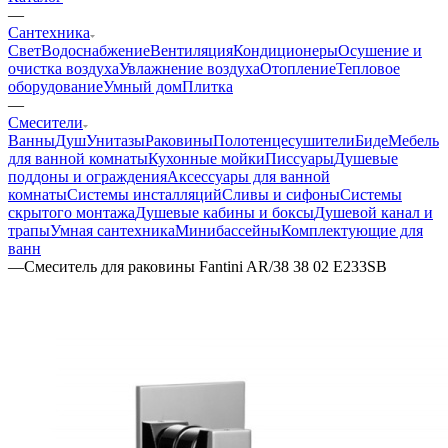
—
Сантехника
Свет
Водоснабжение
Вентиляция
Кондиционеры
Осушение и
очистка воздуха
Увлажнение воздуха
Отопление
Тепловое
оборудование
Умный дом
Плитка
—
Смесители
Ванны
Душ
Унитазы
Раковины
Полотенцесушители
Биде
Мебель
для ванной комнаты
Кухонные мойки
Писсуары
Душевые
поддоны и ограждения
Аксессуары для ванной
комнаты
Системы инсталляций
Сливы и сифоны
Системы
скрытого монтажа
Душевые кабины и боксы
Душевой канал и
трапы
Умная сантехника
Минибассейны
Комплектующие для
ванн
—
Смеситель для раковины Fantini AR/38 38 02 E233SB