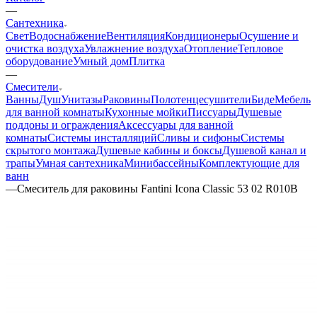
—
Сантехника
Свет
Водоснабжение
Вентиляция
Кондиционеры
Осушение и
очистка воздуха
Увлажнение воздуха
Отопление
Тепловое
оборудование
Умный дом
Плитка
—
Смесители
Ванны
Душ
Унитазы
Раковины
Полотенцесушители
Биде
Мебель
для ванной комнаты
Кухонные мойки
Писсуары
Душевые
поддоны и ограждения
Аксессуары для ванной
комнаты
Системы инсталляций
Сливы и сифоны
Системы
скрытого монтажа
Душевые кабины и боксы
Душевой канал и
трапы
Умная сантехника
Минибассейны
Комплектующие для
ванн
—
Смеситель для раковины Fantini Icona Classic 53 02 R010B