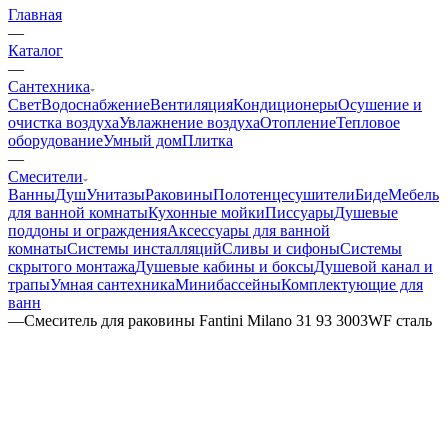
Главная
—
Каталог
—
Сантехника
Свет
Водоснабжение
Вентиляция
Кондиционеры
Осушение и
очистка воздуха
Увлажнение воздуха
Отопление
Тепловое
оборудование
Умный дом
Плитка
—
Смесители
Ванны
Душ
Унитазы
Раковины
Полотенцесушители
Биде
Мебель
для ванной комнаты
Кухонные мойки
Писсуары
Душевые
поддоны и ограждения
Аксессуары для ванной
комнаты
Системы инсталляций
Сливы и сифоны
Системы
скрытого монтажа
Душевые кабины и боксы
Душевой канал и
трапы
Умная сантехника
Минибассейны
Комплектующие для
ванн
—
Смеситель для раковины Fantini Milano 31 93 3003WF сталь