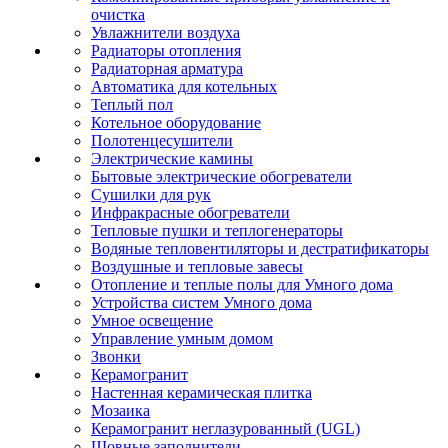
очистка
Увлажнители воздуха
Радиаторы отопления
Радиаторная арматура
Автоматика для котельных
Теплый пол
Котельное оборудование
Полотенцесушители
Электрические камины
Бытовые электрические обогреватели
Сушилки для рук
Инфракрасные обогреватели
Тепловые пушки и теплогенераторы
Водяные тепловентиляторы и дестратификаторы
Воздушные и тепловые завесы
Отопление и теплые полы для Умного дома
Устройства систем Умного дома
Умное освещение
Управление умным домом
Звонки
Керамогранит
Настенная керамическая плитка
Мозаика
Керамогранит неглазурованный (UGL)
Шовные заполнители