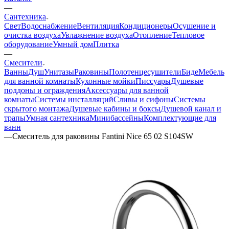
—
Сантехника
Свет
Водоснабжение
Вентиляция
Кондиционеры
Осушение и
очистка воздуха
Увлажнение воздуха
Отопление
Тепловое
оборудование
Умный дом
Плитка
—
Смесители
Ванны
Душ
Унитазы
Раковины
Полотенцесушители
Биде
Мебель
для ванной комнаты
Кухонные мойки
Писсуары
Душевые
поддоны и ограждения
Аксессуары для ванной
комнаты
Системы инсталляций
Сливы и сифоны
Системы
скрытого монтажа
Душевые кабины и боксы
Душевой канал и
трапы
Умная сантехника
Минибассейны
Комплектующие для
ванн
—
Смеситель для раковины Fantini Nice 65 02 S104SW