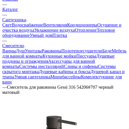
—
Каталог
—
Сантехника
Свет
Водоснабжение
Вентиляция
Кондиционеры
Осушение и
очистка воздуха
Увлажнение воздуха
Отопление
Тепловое
оборудование
Умный дом
Плитка
—
Смесители
Ванны
Душ
Унитазы
Раковины
Полотенцесушители
Биде
Мебель
для ванной комнаты
Кухонные мойки
Писсуары
Душевые
поддоны и ограждения
Аксессуары для ванной
комнаты
Системы инсталляций
Сливы и сифоны
Системы
скрытого монтажа
Душевые кабины и боксы
Душевой канал и
трапы
Умная сантехника
Минибассейны
Комплектующие для
ванн
—
Смеситель для раковины Gessi 316 54206#707 черный
матовый