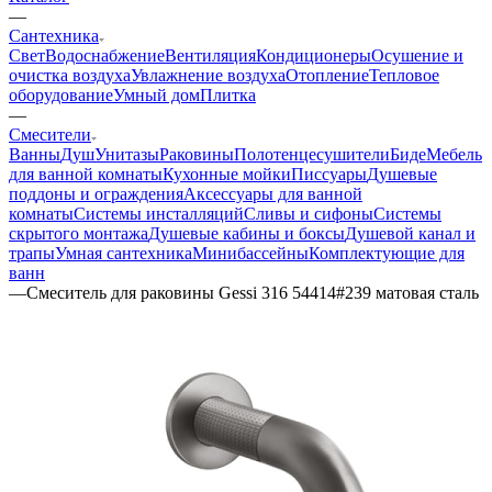
—
Сантехника
Свет
Водоснабжение
Вентиляция
Кондиционеры
Осушение и
очистка воздуха
Увлажнение воздуха
Отопление
Тепловое
оборудование
Умный дом
Плитка
—
Смесители
Ванны
Душ
Унитазы
Раковины
Полотенцесушители
Биде
Мебель
для ванной комнаты
Кухонные мойки
Писсуары
Душевые
поддоны и ограждения
Аксессуары для ванной
комнаты
Системы инсталляций
Сливы и сифоны
Системы
скрытого монтажа
Душевые кабины и боксы
Душевой канал и
трапы
Умная сантехника
Минибассейны
Комплектующие для
ванн
—
Смеситель для раковины Gessi 316 54414#239 матовая сталь