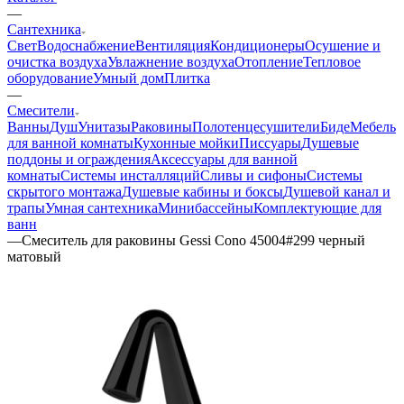
—
Сантехника
Свет
Водоснабжение
Вентиляция
Кондиционеры
Осушение и
очистка воздуха
Увлажнение воздуха
Отопление
Тепловое
оборудование
Умный дом
Плитка
—
Смесители
Ванны
Душ
Унитазы
Раковины
Полотенцесушители
Биде
Мебель
для ванной комнаты
Кухонные мойки
Писсуары
Душевые
поддоны и ограждения
Аксессуары для ванной
комнаты
Системы инсталляций
Сливы и сифоны
Системы
скрытого монтажа
Душевые кабины и боксы
Душевой канал и
трапы
Умная сантехника
Минибассейны
Комплектующие для
ванн
—
Смеситель для раковины Gessi Cono 45004#299 черный
матовый