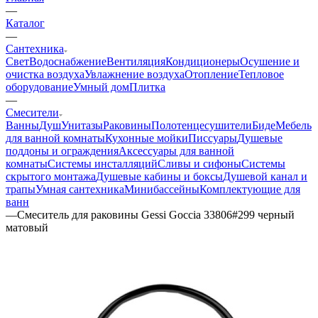
—
Каталог
—
Сантехника
Свет
Водоснабжение
Вентиляция
Кондиционеры
Осушение и
очистка воздуха
Увлажнение воздуха
Отопление
Тепловое
оборудование
Умный дом
Плитка
—
Смесители
Ванны
Душ
Унитазы
Раковины
Полотенцесушители
Биде
Мебель
для ванной комнаты
Кухонные мойки
Писсуары
Душевые
поддоны и ограждения
Аксессуары для ванной
комнаты
Системы инсталляций
Сливы и сифоны
Системы
скрытого монтажа
Душевые кабины и боксы
Душевой канал и
трапы
Умная сантехника
Минибассейны
Комплектующие для
ванн
—
Смеситель для раковины Gessi Goccia 33806#299 черный
матовый