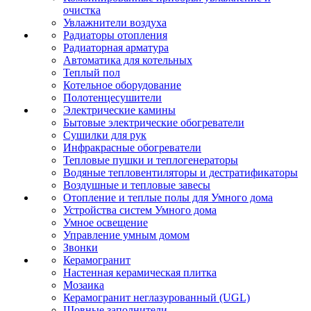
очистка
Увлажнители воздуха
Радиаторы отопления
Радиаторная арматура
Автоматика для котельных
Теплый пол
Котельное оборудование
Полотенцесушители
Электрические камины
Бытовые электрические обогреватели
Сушилки для рук
Инфракрасные обогреватели
Тепловые пушки и теплогенераторы
Водяные тепловентиляторы и дестратификаторы
Воздушные и тепловые завесы
Отопление и теплые полы для Умного дома
Устройства систем Умного дома
Умное освещение
Управление умным домом
Звонки
Керамогранит
Настенная керамическая плитка
Мозаика
Керамогранит неглазурованный (UGL)
Шовные заполнители