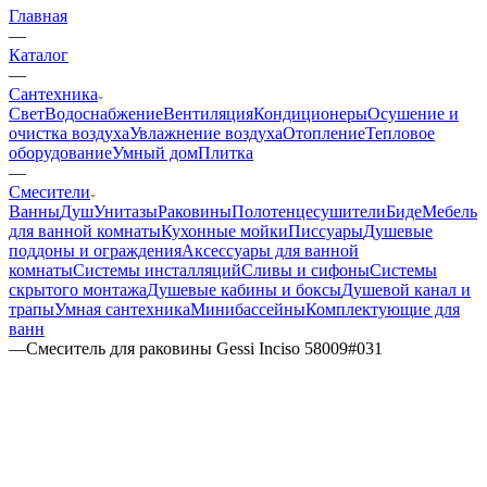
Главная
—
Каталог
—
Сантехника
Свет
Водоснабжение
Вентиляция
Кондиционеры
Осушение и
очистка воздуха
Увлажнение воздуха
Отопление
Тепловое
оборудование
Умный дом
Плитка
—
Смесители
Ванны
Душ
Унитазы
Раковины
Полотенцесушители
Биде
Мебель
для ванной комнаты
Кухонные мойки
Писсуары
Душевые
поддоны и ограждения
Аксессуары для ванной
комнаты
Системы инсталляций
Сливы и сифоны
Системы
скрытого монтажа
Душевые кабины и боксы
Душевой канал и
трапы
Умная сантехника
Минибассейны
Комплектующие для
ванн
—
Смеситель для раковины Gessi Inciso 58009#031