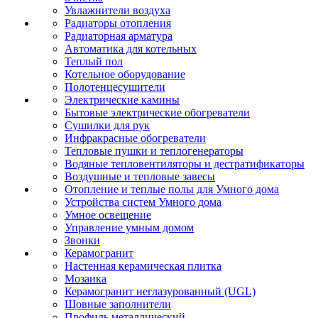
Увлажнители воздуха
Радиаторы отопления
Радиаторная арматура
Автоматика для котельных
Теплый пол
Котельное оборудование
Полотенцесушители
Электрические камины
Бытовые электрические обогреватели
Сушилки для рук
Инфракрасные обогреватели
Тепловые пушки и теплогенераторы
Водяные тепловентиляторы и дестратификаторы
Воздушные и тепловые завесы
Отопление и теплые полы для Умного дома
Устройства систем Умного дома
Умное освещение
Управление умным домом
Звонки
Керамогранит
Настенная керамическая плитка
Мозаика
Керамогранит неглазурованный (UGL)
Шовные заполнители
Профиль металлический