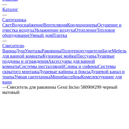
—
Каталог
—
Сантехника
Свет
Водоснабжение
Вентиляция
Кондиционеры
Осушение и
очистка воздуха
Увлажнение воздуха
Отопление
Тепловое
оборудование
Умный дом
Плитка
—
Смесители
Ванны
Душ
Унитазы
Раковины
Полотенцесушители
Биде
Мебель
для ванной комнаты
Кухонные мойки
Писсуары
Душевые
поддоны и ограждения
Аксессуары для ванной
комнаты
Системы инсталляций
Сливы и сифоны
Системы
скрытого монтажа
Душевые кабины и боксы
Душевой канал и
трапы
Умная сантехника
Минибассейны
Комплектующие для
ванн
—
Смеситель для раковины Gessi Inciso 58090#299 черный
матовый