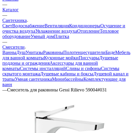
—
Каталог
—
Сантехника
Свет
Водоснабжение
Вентиляция
Кондиционеры
Осушение и
очистка воздуха
Увлажнение воздуха
Отопление
Тепловое
оборудование
Умный дом
Плитка
—
Смесители
Ванны
Душ
Унитазы
Раковины
Полотенцесушители
Биде
Мебель
для ванной комнаты
Кухонные мойки
Писсуары
Душевые
поддоны и ограждения
Аксессуары для ванной
комнаты
Системы инсталляций
Сливы и сифоны
Системы
скрытого монтажа
Душевые кабины и боксы
Душевой канал и
трапы
Умная сантехника
Минибассейны
Комплектующие для
ванн
—
Смеситель для раковины Gessi Rilievo 59004#031