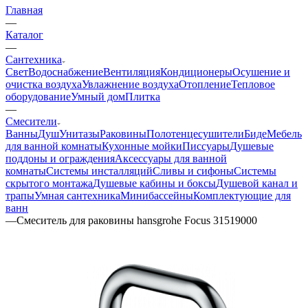
Главная
—
Каталог
—
Сантехника
Свет
Водоснабжение
Вентиляция
Кондиционеры
Осушение и
очистка воздуха
Увлажнение воздуха
Отопление
Тепловое
оборудование
Умный дом
Плитка
—
Смесители
Ванны
Душ
Унитазы
Раковины
Полотенцесушители
Биде
Мебель
для ванной комнаты
Кухонные мойки
Писсуары
Душевые
поддоны и ограждения
Аксессуары для ванной
комнаты
Системы инсталляций
Сливы и сифоны
Системы
скрытого монтажа
Душевые кабины и боксы
Душевой канал и
трапы
Умная сантехника
Минибассейны
Комплектующие для
ванн
—
Смеситель для раковины hansgrohe Focus 31519000