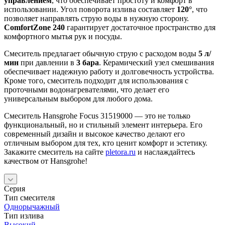
управлением
, что обеспечивает простоту и комфорт в
использовании. Угол поворота излива составляет
120°
, что
позволяет направлять струю воды в нужную сторону.
ComfortZone 240
гарантирует достаточное пространство для
комфортного мытья рук и посуды.
Смеситель предлагает обычную струю с расходом воды
5 л/
мин
при давлении в
3 бара
. Керамический узел смешивания
обеспечивает надежную работу и долговечность устройства.
Кроме того, смеситель подходит для использования с
проточными водонагревателями, что делает его
универсальным выбором для любого дома.
Смеситель Hansgrohe Focus 31519000 — это не только
функциональный, но и стильный элемент интерьера. Его
современный дизайн и высокое качество делают его
отличным выбором для тех, кто ценит комфорт и эстетику.
Закажите смеситель на сайте
pletora.ru
и наслаждайтесь
качеством от Hansgrohe!
Серия
Тип смесителя
Однорычажный
Тип излива
Высокий