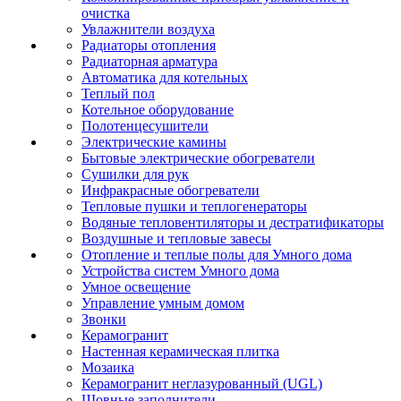
очистка
Увлажнители воздуха
Радиаторы отопления
Радиаторная арматура
Автоматика для котельных
Теплый пол
Котельное оборудование
Полотенцесушители
Электрические камины
Бытовые электрические обогреватели
Сушилки для рук
Инфракрасные обогреватели
Тепловые пушки и теплогенераторы
Водяные тепловентиляторы и дестратификаторы
Воздушные и тепловые завесы
Отопление и теплые полы для Умного дома
Устройства систем Умного дома
Умное освещение
Управление умным домом
Звонки
Керамогранит
Настенная керамическая плитка
Мозаика
Керамогранит неглазурованный (UGL)
Шовные заполнители