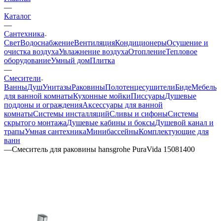
—
Каталог
—
Сантехника
Свет
Водоснабжение
Вентиляция
Кондиционеры
Осушение и
очистка воздуха
Увлажнение воздуха
Отопление
Тепловое
оборудование
Умный дом
Плитка
—
Смесители
Ванны
Душ
Унитазы
Раковины
Полотенцесушители
Биде
Мебель
для ванной комнаты
Кухонные мойки
Писсуары
Душевые
поддоны и ограждения
Аксессуары для ванной
комнаты
Системы инсталляций
Сливы и сифоны
Системы
скрытого монтажа
Душевые кабины и боксы
Душевой канал и
трапы
Умная сантехника
Минибассейны
Комплектующие для
ванн
—
Смеситель для раковины hansgrohe PuraVida 15081400