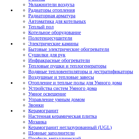
Увлажнители воздуха
Радиаторы отопления
Радиаторная арматура
Автоматика для котельных
Теплый пол
Котельное оборудование
Полотенцесушители
Электрические камины
Бытовые электрические обогреватели
Сушилки для рук
Инфракрасные обогреватели
Тепловые пушки и теплогенераторы
Водяные тепловентиляторы и дестратификаторы
Воздушные и тепловые завесы
Отопление и теплые полы для Умного дома
Устройства систем Умного дома
Умное освещение
Управление умным домом
Звонки
Керамогранит
Настенная керамическая плитка
Мозаика
Керамогранит неглазурованный (UGL)
Шовные заполнители
Профиль металлический