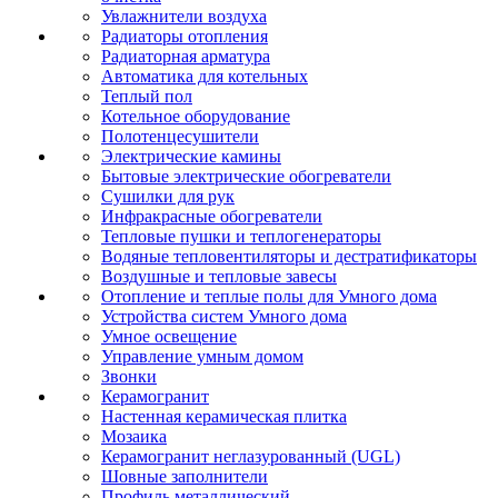
Увлажнители воздуха
Радиаторы отопления
Радиаторная арматура
Автоматика для котельных
Теплый пол
Котельное оборудование
Полотенцесушители
Электрические камины
Бытовые электрические обогреватели
Сушилки для рук
Инфракрасные обогреватели
Тепловые пушки и теплогенераторы
Водяные тепловентиляторы и дестратификаторы
Воздушные и тепловые завесы
Отопление и теплые полы для Умного дома
Устройства систем Умного дома
Умное освещение
Управление умным домом
Звонки
Керамогранит
Настенная керамическая плитка
Мозаика
Керамогранит неглазурованный (UGL)
Шовные заполнители
Профиль металлический