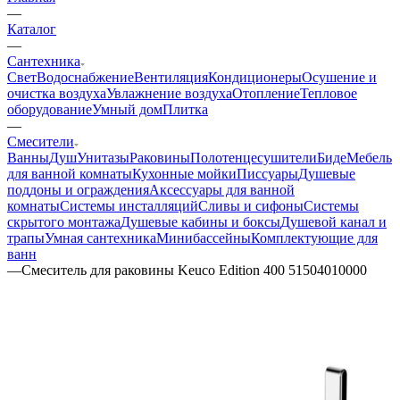
—
Каталог
—
Сантехника
Свет
Водоснабжение
Вентиляция
Кондиционеры
Осушение и
очистка воздуха
Увлажнение воздуха
Отопление
Тепловое
оборудование
Умный дом
Плитка
—
Смесители
Ванны
Душ
Унитазы
Раковины
Полотенцесушители
Биде
Мебель
для ванной комнаты
Кухонные мойки
Писсуары
Душевые
поддоны и ограждения
Аксессуары для ванной
комнаты
Системы инсталляций
Сливы и сифоны
Системы
скрытого монтажа
Душевые кабины и боксы
Душевой канал и
трапы
Умная сантехника
Минибассейны
Комплектующие для
ванн
—
Смеситель для раковины Keuco Edition 400 51504010000