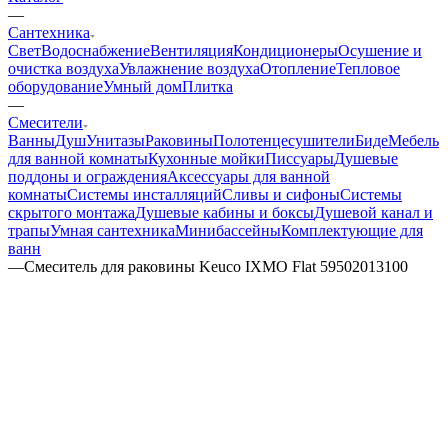
—
Сантехника
Свет
Водоснабжение
Вентиляция
Кондиционеры
Осушение и
очистка воздуха
Увлажнение воздуха
Отопление
Тепловое
оборудование
Умный дом
Плитка
—
Смесители
Ванны
Душ
Унитазы
Раковины
Полотенцесушители
Биде
Мебель
для ванной комнаты
Кухонные мойки
Писсуары
Душевые
поддоны и ограждения
Аксессуары для ванной
комнаты
Системы инсталляций
Сливы и сифоны
Системы
скрытого монтажа
Душевые кабины и боксы
Душевой канал и
трапы
Умная сантехника
Минибассейны
Комплектующие для
ванн
—
Смеситель для раковины Keuco IXMO Flat 59502013100