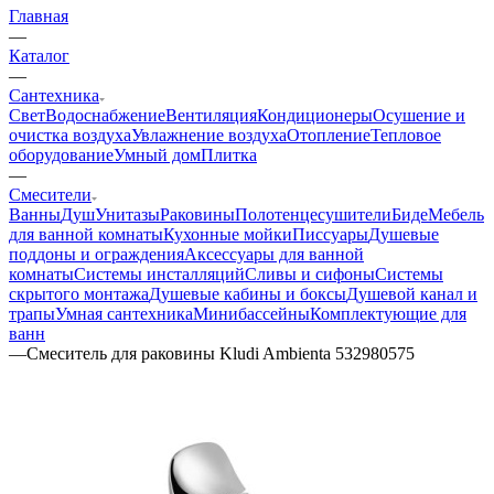
Главная
—
Каталог
—
Сантехника
Свет
Водоснабжение
Вентиляция
Кондиционеры
Осушение и
очистка воздуха
Увлажнение воздуха
Отопление
Тепловое
оборудование
Умный дом
Плитка
—
Смесители
Ванны
Душ
Унитазы
Раковины
Полотенцесушители
Биде
Мебель
для ванной комнаты
Кухонные мойки
Писсуары
Душевые
поддоны и ограждения
Аксессуары для ванной
комнаты
Системы инсталляций
Сливы и сифоны
Системы
скрытого монтажа
Душевые кабины и боксы
Душевой канал и
трапы
Умная сантехника
Минибассейны
Комплектующие для
ванн
—
Смеситель для раковины Kludi Ambienta 532980575