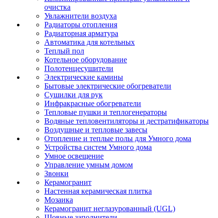
очистка
Увлажнители воздуха
Радиаторы отопления
Радиаторная арматура
Автоматика для котельных
Теплый пол
Котельное оборудование
Полотенцесушители
Электрические камины
Бытовые электрические обогреватели
Сушилки для рук
Инфракрасные обогреватели
Тепловые пушки и теплогенераторы
Водяные тепловентиляторы и дестратификаторы
Воздушные и тепловые завесы
Отопление и теплые полы для Умного дома
Устройства систем Умного дома
Умное освещение
Управление умным домом
Звонки
Керамогранит
Настенная керамическая плитка
Мозаика
Керамогранит неглазурованный (UGL)
Шовные заполнители