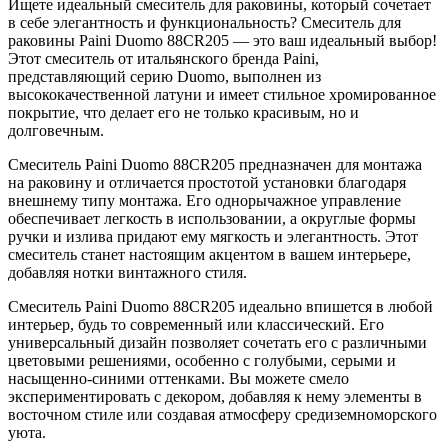
Ищете идеальный смеситель для раковины, который сочетает
в себе элегантность и функциональность? Смеситель для
раковины Paini Duomo 88CR205 — это ваш идеальный выбор!
Этот смеситель от итальянского бренда Paini,
представляющий серию Duomo, выполнен из
высококачественной латуни и имеет стильное хромированное
покрытие, что делает его не только красивым, но и
долговечным.
Смеситель Paini Duomo 88CR205 предназначен для монтажа
на раковину и отличается простотой установки благодаря
внешнему типу монтажа. Его однорычажное управление
обеспечивает легкость в использовании, а округлые формы
ручки и излива придают ему мягкость и элегантность. Этот
смеситель станет настоящим акцентом в вашем интерьере,
добавляя нотки винтажного стиля.
Смеситель Paini Duomo 88CR205 идеально впишется в любой
интерьер, будь то современный или классический. Его
универсальный дизайн позволяет сочетать его с различными
цветовыми решениями, особенно с голубыми, серыми и
насыщенно-синими оттенками. Вы можете смело
экспериментировать с декором, добавляя к нему элементы в
восточном стиле или создавая атмосферу средиземноморского
уюта.