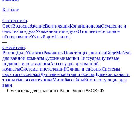
—
Каталог
—
Сантехника
Свет
Водоснабжение
Вентиляция
Кондиционеры
Осушение и
очистка воздуха
Увлажнение воздуха
Отопление
Тепловое
оборудование
Умный дом
Плитка
—
Смесители
Ванны
Душ
Унитазы
Раковины
Полотенцесушители
Биде
Мебель
для ванной комнаты
Кухонные мойки
Писсуары
Душевые
поддоны и ограждения
Аксессуары для ванной
комнаты
Системы инсталляций
Сливы и сифоны
Системы
скрытого монтажа
Душевые кабины и боксы
Душевой канал и
трапы
Умная сантехника
Минибассейны
Комплектующие для
ванн
—
Смеситель для раковины Paini Duomo 88CR205