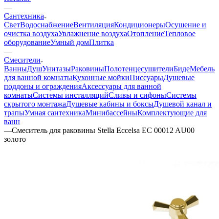
—
Сантехника
Свет
Водоснабжение
Вентиляция
Кондиционеры
Осушение и
очистка воздуха
Увлажнение воздуха
Отопление
Тепловое
оборудование
Умный дом
Плитка
—
Смесители
Ванны
Душ
Унитазы
Раковины
Полотенцесушители
Биде
Мебель
для ванной комнаты
Кухонные мойки
Писсуары
Душевые
поддоны и ограждения
Аксессуары для ванной
комнаты
Системы инсталляций
Сливы и сифоны
Системы
скрытого монтажа
Душевые кабины и боксы
Душевой канал и
трапы
Умная сантехника
Минибассейны
Комплектующие для
ванн
—
Смеситель для раковины Stella Eccelsa EC 00012 AU00
золото