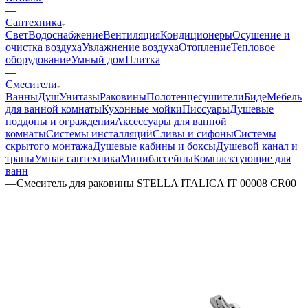
—
Сантехника
Свет
Водоснабжение
Вентиляция
Кондиционеры
Осушение и
очистка воздуха
Увлажнение воздуха
Отопление
Тепловое
оборудование
Умный дом
Плитка
—
Смесители
Ванны
Душ
Унитазы
Раковины
Полотенцесушители
Биде
Мебель
для ванной комнаты
Кухонные мойки
Писсуары
Душевые
поддоны и ограждения
Аксессуары для ванной
комнаты
Системы инсталляций
Сливы и сифоны
Системы
скрытого монтажа
Душевые кабины и боксы
Душевой канал и
трапы
Умная сантехника
Минибассейны
Комплектующие для
ванн
—
Смеситель для раковины STELLA ITALICA IT 00008 CR00