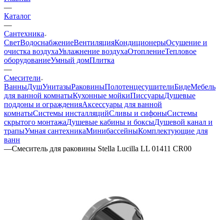
—
Каталог
—
Сантехника
Свет
Водоснабжение
Вентиляция
Кондиционеры
Осушение и
очистка воздуха
Увлажнение воздуха
Отопление
Тепловое
оборудование
Умный дом
Плитка
—
Смесители
Ванны
Душ
Унитазы
Раковины
Полотенцесушители
Биде
Мебель
для ванной комнаты
Кухонные мойки
Писсуары
Душевые
поддоны и ограждения
Аксессуары для ванной
комнаты
Системы инсталляций
Сливы и сифоны
Системы
скрытого монтажа
Душевые кабины и боксы
Душевой канал и
трапы
Умная сантехника
Минибассейны
Комплектующие для
ванн
—
Смеситель для раковины Stella Lucilla LL 01411 CR00