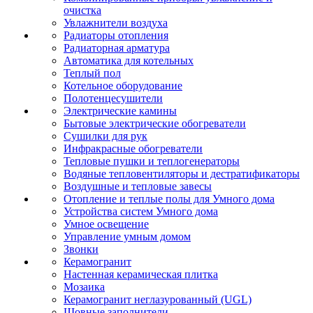
очистка
Увлажнители воздуха
Радиаторы отопления
Радиаторная арматура
Автоматика для котельных
Теплый пол
Котельное оборудование
Полотенцесушители
Электрические камины
Бытовые электрические обогреватели
Сушилки для рук
Инфракрасные обогреватели
Тепловые пушки и теплогенераторы
Водяные тепловентиляторы и дестратификаторы
Воздушные и тепловые завесы
Отопление и теплые полы для Умного дома
Устройства систем Умного дома
Умное освещение
Управление умным домом
Звонки
Керамогранит
Настенная керамическая плитка
Мозаика
Керамогранит неглазурованный (UGL)
Шовные заполнители