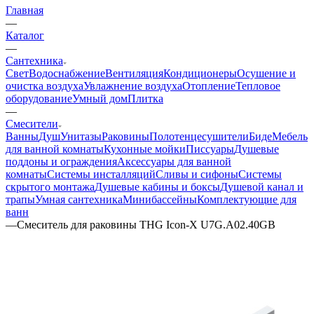
Главная
—
Каталог
—
Сантехника
Свет
Водоснабжение
Вентиляция
Кондиционеры
Осушение и
очистка воздуха
Увлажнение воздуха
Отопление
Тепловое
оборудование
Умный дом
Плитка
—
Смесители
Ванны
Душ
Унитазы
Раковины
Полотенцесушители
Биде
Мебель
для ванной комнаты
Кухонные мойки
Писсуары
Душевые
поддоны и ограждения
Аксессуары для ванной
комнаты
Системы инсталляций
Сливы и сифоны
Системы
скрытого монтажа
Душевые кабины и боксы
Душевой канал и
трапы
Умная сантехника
Минибассейны
Комплектующие для
ванн
—
Смеситель для раковины THG Icon-X U7G.A02.40GB