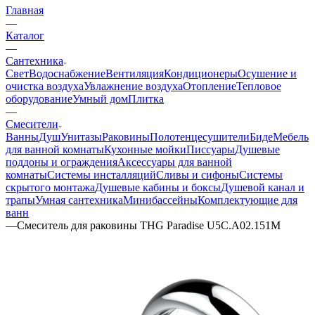
Главная
—
Каталог
—
Сантехника
Свет
Водоснабжение
Вентиляция
Кондиционеры
Осушение и
очистка воздуха
Увлажнение воздуха
Отопление
Тепловое
оборудование
Умный дом
Плитка
—
Смесители
Ванны
Душ
Унитазы
Раковины
Полотенцесушители
Биде
Мебель
для ванной комнаты
Кухонные мойки
Писсуары
Душевые
поддоны и ограждения
Аксессуары для ванной
комнаты
Системы инсталляций
Сливы и сифоны
Системы
скрытого монтажа
Душевые кабины и боксы
Душевой канал и
трапы
Умная сантехника
Минибассейны
Комплектующие для
ванн
—
Смеситель для раковины THG Paradise U5C.A02.151M