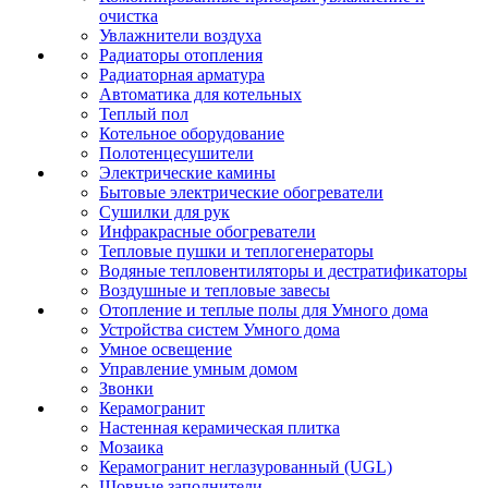
очистка
Увлажнители воздуха
Радиаторы отопления
Радиаторная арматура
Автоматика для котельных
Теплый пол
Котельное оборудование
Полотенцесушители
Электрические камины
Бытовые электрические обогреватели
Сушилки для рук
Инфракрасные обогреватели
Тепловые пушки и теплогенераторы
Водяные тепловентиляторы и дестратификаторы
Воздушные и тепловые завесы
Отопление и теплые полы для Умного дома
Устройства систем Умного дома
Умное освещение
Управление умным домом
Звонки
Керамогранит
Настенная керамическая плитка
Мозаика
Керамогранит неглазурованный (UGL)
Шовные заполнители