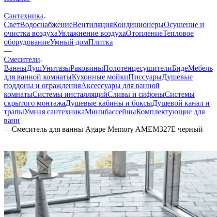
—
Сантехника
Свет
Водоснабжение
Вентиляция
Кондиционеры
Осушение и
очистка воздуха
Увлажнение воздуха
Отопление
Тепловое
оборудование
Умный дом
Плитка
—
Смесители
Ванны
Душ
Унитазы
Раковины
Полотенцесушители
Биде
Мебель
для ванной комнаты
Кухонные мойки
Писсуары
Душевые
поддоны и ограждения
Аксессуары для ванной
комнаты
Системы инсталляций
Сливы и сифоны
Системы
скрытого монтажа
Душевые кабины и боксы
Душевой канал и
трапы
Умная сантехника
Минибассейны
Комплектующие для
ванн
—
Смеситель для ванны Agape Memory AMEM327E черный