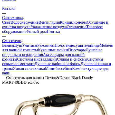
—
Каталог
—
Сантехника
Свет
Водоснабжение
Вентиляция
Кондиционеры
Осушение и
очистка воздуха
Увлажнение воздуха
Отопление
Тепловое
оборудование
Умный дом
Плитка
—
Смесители
Ванны
Душ
Унитазы
Раковины
Полотенцесушители
Биде
Мебель
для ванной комнаты
Кухонные мойки
Писсуары
Душевые
поддоны и ограждения
Аксессуары для ванной
комнаты
Системы инсталляций
Сливы и сифоны
Системы
скрытого монтажа
Душевые кабины и боксы
Душевой канал и
трапы
Умная сантехника
Минибассейны
Комплектующие для
ванн
—
Смеситель для ванны Devon&Devon Black Dandy
MARF40BBD золото