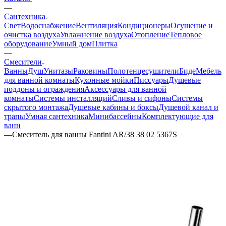
—
Сантехника
Свет
Водоснабжение
Вентиляция
Кондиционеры
Осушение и
очистка воздуха
Увлажнение воздуха
Отопление
Тепловое
оборудование
Умный дом
Плитка
—
Смесители
Ванны
Душ
Унитазы
Раковины
Полотенцесушители
Биде
Мебель
для ванной комнаты
Кухонные мойки
Писсуары
Душевые
поддоны и ограждения
Аксессуары для ванной
комнаты
Системы инсталляций
Сливы и сифоны
Системы
скрытого монтажа
Душевые кабины и боксы
Душевой канал и
трапы
Умная сантехника
Минибассейны
Комплектующие для
ванн
—
Смеситель для ванны Fantini AR/38 38 02 5367S