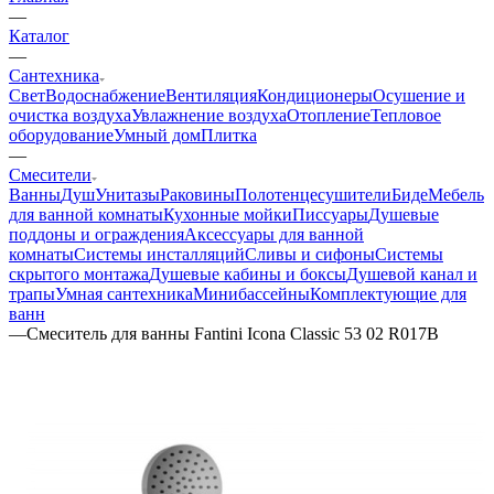
—
Каталог
—
Сантехника
Свет
Водоснабжение
Вентиляция
Кондиционеры
Осушение и
очистка воздуха
Увлажнение воздуха
Отопление
Тепловое
оборудование
Умный дом
Плитка
—
Смесители
Ванны
Душ
Унитазы
Раковины
Полотенцесушители
Биде
Мебель
для ванной комнаты
Кухонные мойки
Писсуары
Душевые
поддоны и ограждения
Аксессуары для ванной
комнаты
Системы инсталляций
Сливы и сифоны
Системы
скрытого монтажа
Душевые кабины и боксы
Душевой канал и
трапы
Умная сантехника
Минибассейны
Комплектующие для
ванн
—
Смеситель для ванны Fantini Icona Classic 53 02 R017B