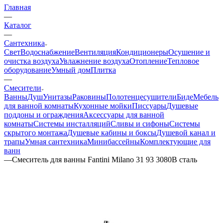
Главная
—
Каталог
—
Сантехника
Свет
Водоснабжение
Вентиляция
Кондиционеры
Осушение и
очистка воздуха
Увлажнение воздуха
Отопление
Тепловое
оборудование
Умный дом
Плитка
—
Смесители
Ванны
Душ
Унитазы
Раковины
Полотенцесушители
Биде
Мебель
для ванной комнаты
Кухонные мойки
Писсуары
Душевые
поддоны и ограждения
Аксессуары для ванной
комнаты
Системы инсталляций
Сливы и сифоны
Системы
скрытого монтажа
Душевые кабины и боксы
Душевой канал и
трапы
Умная сантехника
Минибассейны
Комплектующие для
ванн
—
Смеситель для ванны Fantini Milano 31 93 3080B сталь