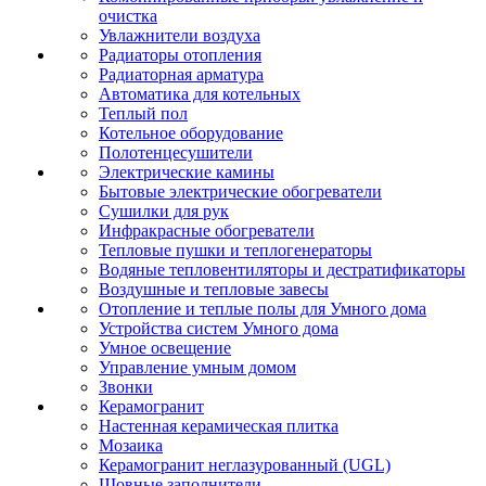
очистка
Увлажнители воздуха
Радиаторы отопления
Радиаторная арматура
Автоматика для котельных
Теплый пол
Котельное оборудование
Полотенцесушители
Электрические камины
Бытовые электрические обогреватели
Сушилки для рук
Инфракрасные обогреватели
Тепловые пушки и теплогенераторы
Водяные тепловентиляторы и дестратификаторы
Воздушные и тепловые завесы
Отопление и теплые полы для Умного дома
Устройства систем Умного дома
Умное освещение
Управление умным домом
Звонки
Керамогранит
Настенная керамическая плитка
Мозаика
Керамогранит неглазурованный (UGL)
Шовные заполнители