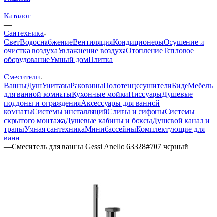
—
Каталог
—
Сантехника
Свет
Водоснабжение
Вентиляция
Кондиционеры
Осушение и
очистка воздуха
Увлажнение воздуха
Отопление
Тепловое
оборудование
Умный дом
Плитка
—
Смесители
Ванны
Душ
Унитазы
Раковины
Полотенцесушители
Биде
Мебель
для ванной комнаты
Кухонные мойки
Писсуары
Душевые
поддоны и ограждения
Аксессуары для ванной
комнаты
Системы инсталляций
Сливы и сифоны
Системы
скрытого монтажа
Душевые кабины и боксы
Душевой канал и
трапы
Умная сантехника
Минибассейны
Комплектующие для
ванн
—
Смеситель для ванны Gessi Anello 63328#707 черный