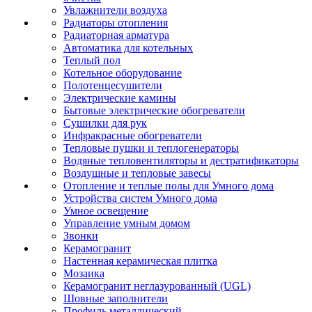
Увлажнители воздуха
Радиаторы отопления
Радиаторная арматура
Автоматика для котельных
Теплый пол
Котельное оборудование
Полотенцесушители
Электрические камины
Бытовые электрические обогреватели
Сушилки для рук
Инфракрасные обогреватели
Тепловые пушки и теплогенераторы
Водяные тепловентиляторы и дестратификаторы
Воздушные и тепловые завесы
Отопление и теплые полы для Умного дома
Устройства систем Умного дома
Умное освещение
Управление умным домом
Звонки
Керамогранит
Настенная керамическая плитка
Мозаика
Керамогранит неглазурованный (UGL)
Шовные заполнители
Профиль металлический