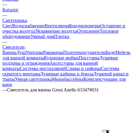
—
Каталог
—
Сантехника
Свет
Водоснабжение
Вентиляция
Кондиционеры
Осушение и
очистка воздуха
Увлажнение воздуха
Отопление
Тепловое
оборудование
Умный дом
Плитка
—
Смесители
Ванны
Душ
Унитазы
Раковины
Полотенцесушители
Биде
Мебель
для ванной комнаты
Кухонные мойки
Писсуары
Душевые
поддоны и ограждения
Аксессуары для ванной
комнаты
Системы инсталляций
Сливы и сифоны
Системы
скрытого монтажа
Душевые кабины и боксы
Душевой канал и
трапы
Умная сантехника
Минибассейны
Комплектующие для
ванн
—
Смеситель для ванны Gessi Anello 63347#031