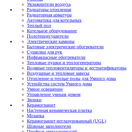
Увлажнители воздуха
Радиаторы отопления
Радиаторная арматура
Автоматика для котельных
Теплый пол
Котельное оборудование
Полотенцесушители
Электрические камины
Бытовые электрические обогреватели
Сушилки для рук
Инфракрасные обогреватели
Тепловые пушки и теплогенераторы
Водяные тепловентиляторы и дестратификаторы
Воздушные и тепловые завесы
Отопление и теплые полы для Умного дома
Устройства систем Умного дома
Умное освещение
Управление умным домом
Звонки
Керамогранит
Настенная керамическая плитка
Мозаика
Керамогранит неглазурованный (UGL)
Шовные заполнители
Профиль металлический