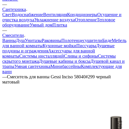
—
Сантехника
Свет
Водоснабжение
Вентиляция
Кондиционеры
Осушение и
очистка воздуха
Увлажнение воздуха
Отопление
Тепловое
оборудование
Умный дом
Плитка
—
Смесители
Ванны
Душ
Унитазы
Раковины
Полотенцесушители
Биде
Мебель
для ванной комнаты
Кухонные мойки
Писсуары
Душевые
поддоны и ограждения
Аксессуары для ванной
комнаты
Системы инсталляций
Сливы и сифоны
Системы
скрытого монтажа
Душевые кабины и боксы
Душевой канал и
трапы
Умная сантехника
Минибассейны
Комплектующие для
ванн
—
Смеситель для ванны Gessi Inciso 58040#299 черный
матовый