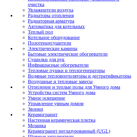
очистка
Увлажнители воздуха
Радиаторы отопления
Радиаторная арматура
Автоматика для котельных
Теплый пол
Котельное оборудование
Полотенцесушители
Электрические камины
Бытовые электрические обогреватели
Сушилки для рук
Инфракрасные обогреватели
Тепловые пушки и теплогенераторы
Водяные тепловентиляторы и дестратификаторы
Воздушные и тепловые завесы
Отопление и теплые полы для Умного дома
Устройства систем Умного дома
Умное освещение
Управление умным домом
Звонки
Керамогранит
Настенная керамическая плитка
Мозаика
Керамогранит неглазурованный (UGL)
Шовные заполнители