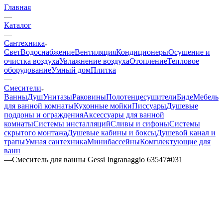
Главная
—
Каталог
—
Сантехника
Свет
Водоснабжение
Вентиляция
Кондиционеры
Осушение и
очистка воздуха
Увлажнение воздуха
Отопление
Тепловое
оборудование
Умный дом
Плитка
—
Смесители
Ванны
Душ
Унитазы
Раковины
Полотенцесушители
Биде
Мебель
для ванной комнаты
Кухонные мойки
Писсуары
Душевые
поддоны и ограждения
Аксессуары для ванной
комнаты
Системы инсталляций
Сливы и сифоны
Системы
скрытого монтажа
Душевые кабины и боксы
Душевой канал и
трапы
Умная сантехника
Минибассейны
Комплектующие для
ванн
—
Смеситель для ванны Gessi Ingranaggio 63547#031