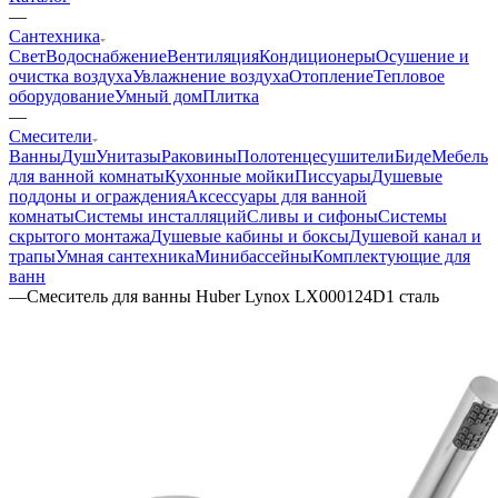
—
Сантехника
Свет
Водоснабжение
Вентиляция
Кондиционеры
Осушение и
очистка воздуха
Увлажнение воздуха
Отопление
Тепловое
оборудование
Умный дом
Плитка
—
Смесители
Ванны
Душ
Унитазы
Раковины
Полотенцесушители
Биде
Мебель
для ванной комнаты
Кухонные мойки
Писсуары
Душевые
поддоны и ограждения
Аксессуары для ванной
комнаты
Системы инсталляций
Сливы и сифоны
Системы
скрытого монтажа
Душевые кабины и боксы
Душевой канал и
трапы
Умная сантехника
Минибассейны
Комплектующие для
ванн
—
Смеситель для ванны Huber Lynox LX000124D1 сталь